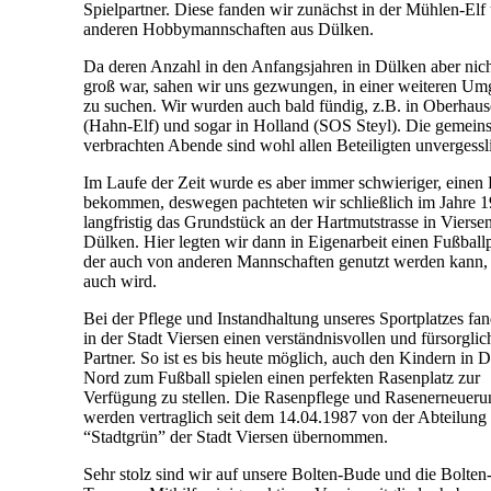
Spielpartner. Diese fanden wir zunächst in der Mühlen-Elf
anderen Hobbymannschaften aus Dülken.
Da deren Anzahl in den Anfangsjahren in Dülken aber nich
groß war, sahen wir uns gezwungen, in einer weiteren U
zu suchen. Wir wurden auch bald fündig, z.B. in Oberhau
(Hahn-Elf) und sogar in Holland (SOS Steyl). Die gemein
verbrachten Abende sind wohl allen Beteiligten unvergessl
Im Laufe der Zeit wurde es aber immer schwieriger, einen 
bekommen, deswegen pachteten wir schließlich im Jahre 
langfristig das Grundstück an der Hartmutstrasse in Vierse
Dülken. Hier legten wir dann in Eigenarbeit einen Fußballp
der auch von anderen Mannschaften genutzt werden kann,
auch wird.
Bei der Pflege und Instandhaltung unseres Sportplatzes fa
in der Stadt Viersen einen verständnisvollen und fürsorgli
Partner. So ist es bis heute möglich, auch den Kindern in 
Nord zum Fußball spielen einen perfekten Rasenplatz zur
Verfügung zu stellen. Die Rasenpflege und Rasenerneuer
werden vertraglich seit dem 14.04.1987 von der Abteilung
“Stadtgrün” der Stadt Viersen übernommen.
Sehr stolz sind wir auf unsere Bolten-Bude und die Bolte