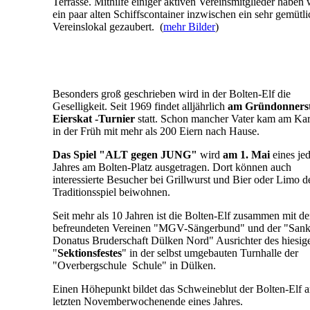
Terrasse. Mithilfe einiger aktiven Vereinsmitglieder haben 
ein paar alten Schiffscontainer inzwischen ein sehr gemütli
Vereinslokal gezaubert. (
mehr Bilder
)
Besonders groß geschrieben wird in der Bolten-Elf die
Geselligkeit. Seit 1969 findet alljährlich
am Gründonnerst
Eierskat -Turnier
statt. Schon mancher Vater kam am Kar
in der Früh mit mehr als 200 Eiern nach Hause.
Das Spiel "ALT gegen JUNG"
wird
am 1. Mai
eines je
Jahres am Bolten-Platz ausgetragen. Dort können auch
interessierte Besucher bei Grillwurst und Bier oder Limo 
Traditionsspiel beiwohnen.
Seit mehr als 10 Jahren ist die Bolten-Elf zusammen mit d
befreundeten Vereinen "MGV-Sängerbund" und der "Sank
Donatus Bruderschaft Dülken Nord" Ausrichter des hiesig
"
Sektionsfestes
" in der selbst umgebauten Turnhalle der
"
Overbergschule Schule" in Dülken.
Einen Höhepunkt bildet das Schweineblut der Bolten-Elf 
letzten Novemberwochenende eines Jahres.