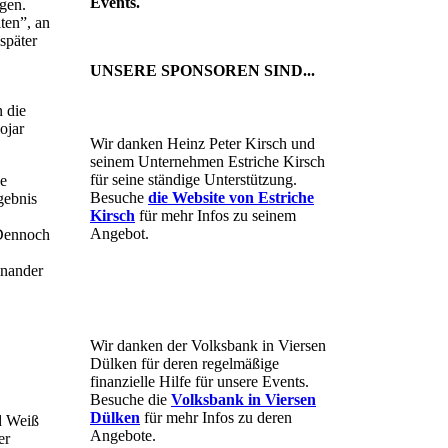
Events.
gen.
ten”, an
später
UNSERE SPONSOREN SIND...
n die
ojar
Wir danken Heinz Peter Kirsch und
seinem Unternehmen Estriche Kirsch
für seine ständige Unterstützung.
ne
Besuche
die Website von Estriche
gebnis
Kirsch
für mehr Infos zu seinem
Angebot.
 Dennoch
inander
Wir danken der Volksbank in Viersen
Dülken für deren regelmäßige
finanzielle Hilfe für unsere Events.
Besuche die
Volksbank in Viersen
Dülken
für mehr Infos zu deren
d Weiß
Angebote.
er