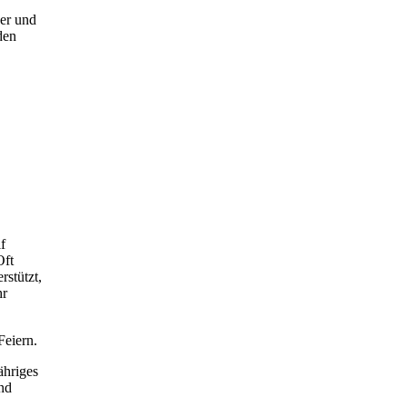
der und
den
f
Oft
rstützt,
hr
Feiern.
ähriges
nd