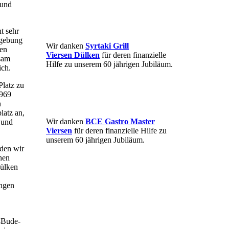
 und
t sehr
mgebung
Wir danken
Syrtaki Grill
sen
Viersen Dülken
für deren finanzielle
sam
Hilfe zu unserem 60 jährigen Jubiläum.
ich.
Platz zu
1969
n
latz an,
Wir danken
BCE Gastro Master
 und
Viersen
für deren finanzielle Hilfe zu
unserem 60 jährigen Jubiläum.
nden wir
chen
Dülken
ungen
n-Bude-