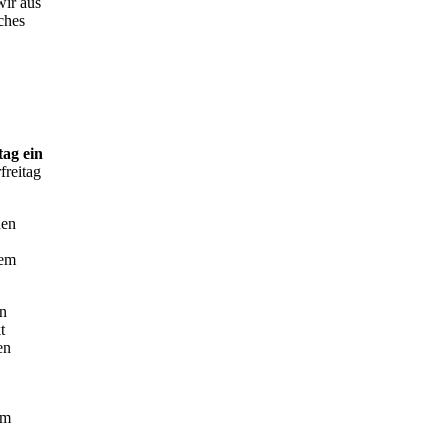
wir aus
ches
ag ein
freitag
den
dem
en
t
en
am