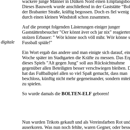
wackere junge Männer in Dülken Nord einen Empfangsbo
Dieses Bauwerk wurde anschließend in der Gaststätte “Bol
der Brabanter Straße, kräftig begossen. Doch es fiel wenig 
durch einen kleinen Windstoß schon zusammen.
Auf die prompt folgenden Lästerungen einiger junger
Gaststättenbesucher "Oer könnt äver och jar nix" reagierte
stolzen Erbauer: " Wör könne noch völl mihr. Wör könne s
digitale
Fussball spiäle!"
Ein Wort ergab das andere und man einigte sich darauf, ei
Woche später im Stadtgarten die Kräfte zu messen. Das Er
dieses Spiels "Alt gegen Jung" soll aus Rücksichtnahme
gegenüber allen Beteiligten besser verschwiegen bleiben.
hat das Fußballspiel allen so viel Spaß gemacht, dass man
beschloss, künftig nicht mehr gegeneinander, sondern mite
zu spielen.
So wurde damals die
BOLTEN-ELF
geboren!
Nun wurden Trikots gekauft und als Vereinsfarben Rot un
auserkoren. Was nun noch fehlte, waren Gegner, oder bess